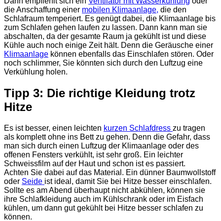
Dann empfiehlt sich ein
Ventilator mit Wasserkühlung
oder
die Anschaffung einer
mobilen Klimaanlage
,
die den
Schlafraum temperiert. Es genügt dabei, die Klimaanlage bis
zum Schlafen gehen laufen zu lassen. Dann kann man sie
abschalten, da der gesamte Raum ja gekühlt ist und diese
Kühle auch noch einige Zeit hält. Denn die Geräusche einer
Klimaanlage
können ebenfalls das Einschlafen stören. Oder
noch schlimmer, Sie könnten sich durch den Luftzug eine
Verkühlung holen.
Tipp 3: Die richtige Kleidung trotz
Hitze
Es ist besser, einen leichten
kurzen Schlafdress
zu tragen
als komplett ohne ins Bett zu gehen. Denn die Gefahr, dass
man sich durch einen Luftzug der Klimaanlage oder des
offenen Fensters verkühlt, ist sehr groß. Ein leichter
Schweissfilm auf der Haut und schon ist es passiert.
Achten Sie dabei auf das Material. Ein dünner Baumwollstoff
oder
Seide
ist ideal, damit Sie bei Hitze besser einschlafen.
Sollte es am Abend überhaupt nicht abkühlen, können sie
ihre Schlafkleidung auch im Kühlschrank oder im Eisfach
kühlen, um dann gut gekühlt bei Hitze besser schlafen zu
können.