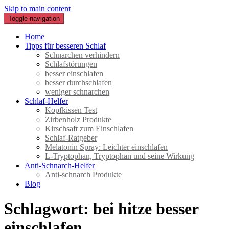
Skip to main content
Toggle navigation
Schnarchen verhindern – besser schlafen
Home
Tipps für besseren Schlaf
Schnarchen verhindern
Schlafstörungen
besser einschlafen
besser durchschlafen
weniger schnarchen
Schlaf-Helfer
Kopfkissen Test
Zirbenholz Produkte
Kirschsaft zum Einschlafen
Schlaf-Ratgeber
Melatonin Spray: Leichter einschlafen
L-Tryptophan, Tryptophan und seine Wirkung
Anti-Schnarch-Helfer
Anti-schnarch Produkte
Blog
Schlagwort:
bei hitze besser
einschlafen