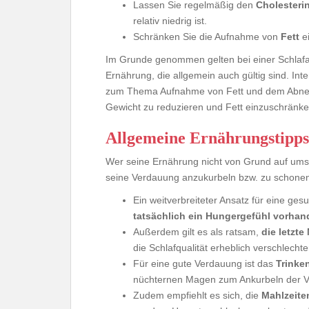
Lassen Sie regelmäßig den
Cholesteri
relativ niedrig ist.
Schränken Sie die Aufnahme von
Fett
ei
Im Grunde genommen gelten bei einer Schlaf
Ernährung, die allgemein auch gültig sind. In
zum Thema Aufnahme von Fett und dem Abnehm
Gewicht zu reduzieren und Fett einzuschränke
Allgemeine Ernährungstipps
Wer seine Ernährung nicht von Grund auf ums
seine Verdauung anzukurbeln bzw. zu schone
Ein weitverbreiteter Ansatz für eine ge
tatsächlich ein Hungergefühl vorha
Außerdem gilt es als ratsam,
die letzt
die Schlafqualität erheblich verschlecht
Für eine gute Verdauung ist das
Trinke
nüchternen Magen zum Ankurbeln der V
Zudem empfiehlt es sich, die
Mahlzeite