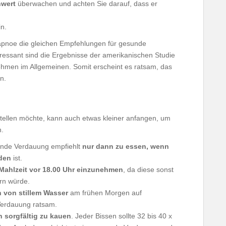
nwert
überwachen und achten Sie darauf, dass er
n.
apnoe die gleichen Empfehlungen für gesunde
teressant sind die Ergebnisse der amerikanischen Studie
en im Allgemeinen. Somit erscheint es ratsam, das
n.
tellen möchte, kann auch etwas kleiner anfangen, um
n.
sunde Verdauung empfiehlt
nur dann zu essen, wenn
nden
ist.
e Mahlzeit vor 18.00 Uhr einzunehmen
, da diese sonst
ern würde.
n von stillem Wasser
am frühen Morgen auf
erdauung ratsam.
n sorgfältig zu kauen
. Jeder Bissen sollte 32 bis 40 x