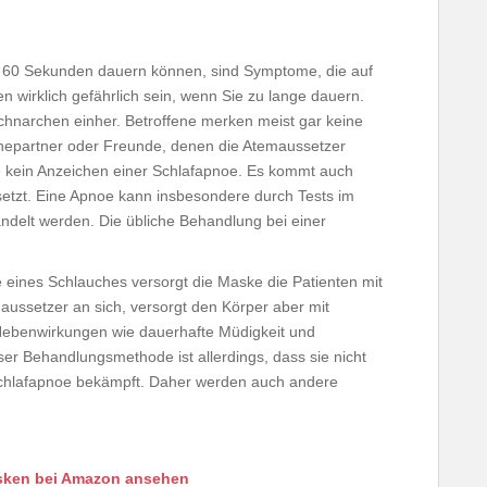
d 60 Sekunden dauern können, sind Symptome, die auf
 wirklich gefährlich sein, wenn Sie zu lange dauern.
chnarchen einher. Betroffene merken meist gar keine
Ehepartner oder Freunde, denen die Atemaussetzer
ine kein Anzeichen einer Schlafapnoe. Es kommt auch
setzt. Eine Apnoe kann insbesondere durch Tests im
andelt werden. Die übliche Behandlung bei einer
 eines Schlauches versorgt die Maske die Patienten mit
maussetzer an sich, versorgt den Körper aber mit
Nebenwirkungen wie dauerhafte Müdigkeit und
er Behandlungsmethode ist allerdings, dass sie nicht
Schlafapnoe bekämpft. Daher werden auch andere
ken bei Amazon ansehen