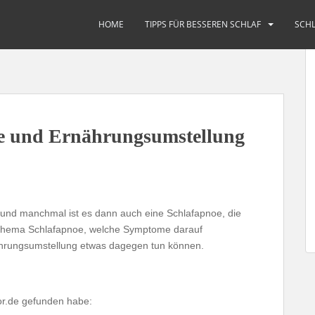
fen
HOME
TIPPS FÜR BESSEREN SCHLAF
SCHL
e und Ernährungsumstellung
 und manchmal ist es dann auch eine Schlafapnoe, die
 Thema Schlafapnoe, welche Symptome darauf
nährungsumstellung etwas dagegen tun können.
ktor.de gefunden habe: