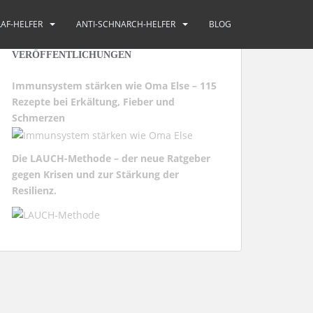
AF-HELFER
ANTI-SCHNARCH-HELFER
BLOG
VERÖFFENTLICHUNGEN
Immunsystem stärken wie Oma Else – 115
Rezepte bei Erkältung, Fieber und
Schmerzen
Die LAUCH-Methode – der neue Ratgeber
gegen Krisen und zur Stärkung der
Resilienz.