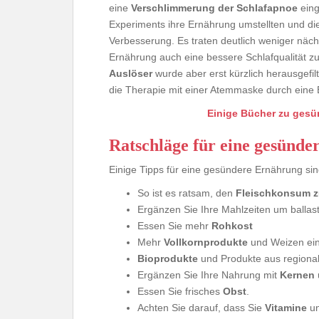
eine
Verschlimmerung der Schlafapnoe
eing
Experiments ihre Ernährung umstellten und die 
Verbesserung. Es traten deutlich weniger näc
Ernährung auch eine bessere Schlafqualität zu
Auslöser
wurde aber erst kürzlich herausgefilte
die Therapie mit einer Atemmaske durch eine 
Einige Bücher zu gesü
Ratschläge für eine gesünd
Einige Tipps für eine gesündere Ernährung sin
So ist es ratsam, den
Fleischkonsum z
Ergänzen Sie Ihre Mahlzeiten um ballast
Essen Sie mehr
Rohkost
Mehr
Vollkornprodukte
und Weizen ei
Bioprodukte
und Produkte aus regional
Ergänzen Sie Ihre Nahrung mit
Kernen
Essen Sie frisches
Obst
.
Achten Sie darauf, dass Sie
Vitamine
u