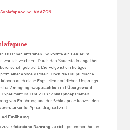
n Schlafapnoe bei AMAZON
hlafapnoe
hen Ursachen entstehen. So könnte ein
Fehler im
antwortlich zeichnen. Durch den Sauerstoffmangel bei
reitschaft gebracht. Die Folge ist ein heftiges
ptom einer Apnoe darstellt. Doch die Hauptursache
 können auch diese Engstellen natürlichen Ursprungs
solche Verengung
hauptsächlich mit Übergewicht
Experiment im Jahr 2018 Schlafapnoepatienten
ang von Ernährung und der Schlafapnoe konzentriert.
ptverstärker
für Apnoe diagnostiziert.
 und Ernährung
ie zuvor
fettreiche Nahrung
zu sich genommen hatten,