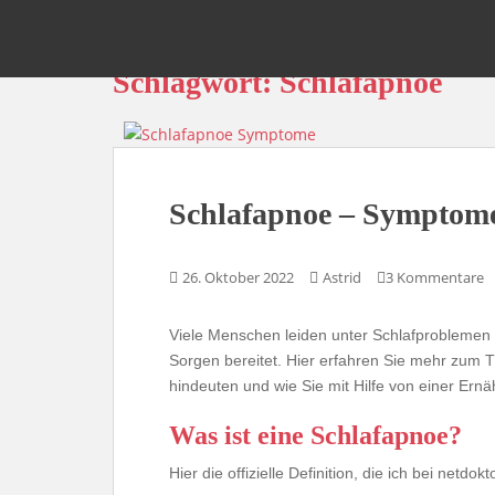
S
k
Schnarchen verhindern – besser schla
i
Schlagwort:
Schlafapnoe
p
t
o
m
a
Schlafapnoe – Symptom
i
n
c
26. Oktober 2022
Astrid
3 Kommentare
o
n
Viele Menschen leiden unter Schlafproblemen
t
Sorgen bereitet. Hier erfahren Sie mehr zum
e
hindeuten und wie Sie mit Hilfe von einer Er
n
t
Was ist eine Schlafapnoe?
Hier die offizielle Definition, die ich bei netdo