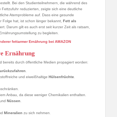
estellt. Bei den Studienteilnehmern, die während des
Fettzufuhr reduzierten, zeigte sich eine deutliche
htliche Atemprobleme auf. Dass eine gesunde
r Folge hat, ist schon länger bekannt,
Fett als
rt. Darum gilt es auch erst seit kurzer Zeit als ratsam,
Ernährungsumstellung zu begleiten.
nderer fettarmer Ernährung bei AMAZON
ere Ernährung
d bereits durch öffentliche Medien propagiert worden:
urückzufahren
.
stoffreiche und eiweißhaltige
Hülsenfrüchte
.
nschränken.
em Anbau, da diese weniger Chemikalien enthalten.
und
Nüssen
.
nd
Mineralien
zu sich nehmen.