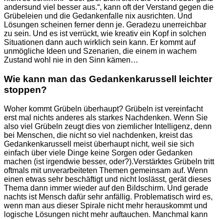
andersund viel besser aus.“, kann oft der Verstand gegen die
Grübeleien und die Gedankenfalle nix ausrichten. Und
Lösungen scheinen ferner denn je. Geradezu unerreichbar
zu sein. Und es ist verrückt, wie kreativ ein Kopf in solchen
Situationen dann auch wirklich sein kann. Er kommt auf
unmögliche Ideen und Szenarien, die einem in wachem
Zustand wohl nie in den Sinn kämen…
Wie kann man das Gedankenkarussell leichter
stoppen?
Woher kommt Grübeln überhaupt? Grübeln ist vereinfacht
erst mal nichts anderes als starkes Nachdenken. Wenn Sie
also viel Grübeln zeugt dies von ziemlicher Intelligenz, denn
bei Menschen, die nicht so viel nachdenken, kreist das
Gedankenkarussell meist überhaupt nicht, weil sie sich
einfach über viele Dinge keine Sorgen oder Gedanken
machen (ist irgendwie besser, oder?).Verstärktes Grübeln tritt
oftmals mit unverarbeiteten Themen gemeinsam auf. Wenn
einen etwas sehr beschäftigt und nicht loslässt, gerät dieses
Thema dann immer wieder auf den Bildschirm. Und gerade
nachts ist Mensch dafür sehr anfällig. Problematisch wird es,
wenn man aus dieser Spirale nicht mehr herauskommt und
logische Lösungen nicht mehr auftauchen. Manchmal kann