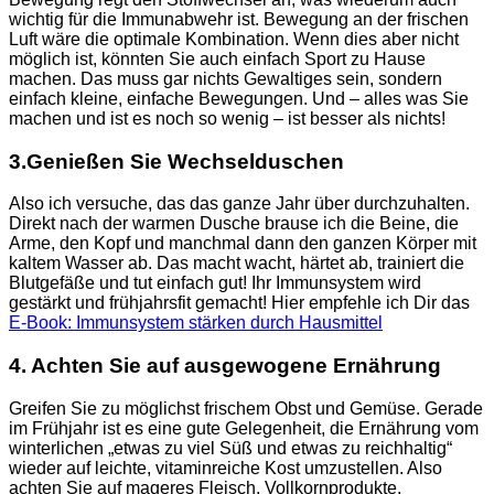
wichtig für die Immunabwehr ist. Bewegung an der frischen
Luft wäre die optimale Kombination. Wenn dies aber nicht
möglich ist, könnten Sie auch einfach Sport zu Hause
machen. Das muss gar nichts Gewaltiges sein, sondern
einfach kleine, einfache Bewegungen. Und – alles was Sie
machen und ist es noch so wenig – ist besser als nichts!
3.Genießen Sie Wechselduschen
Also ich versuche, das das ganze Jahr über durchzuhalten.
Direkt nach der warmen Dusche brause ich die Beine, die
Arme, den Kopf und manchmal dann den ganzen Körper mit
kaltem Wasser ab. Das macht wacht, härtet ab, trainiert die
Blutgefäße und tut einfach gut! Ihr Immunsystem wird
gestärkt und frühjahrsfit gemacht! Hier empfehle ich Dir das
E-Book: Immunsystem stärken durch Hausmittel
4. Achten Sie auf ausgewogene Ernährung
Greifen Sie zu möglichst frischem Obst und Gemüse. Gerade
im Frühjahr ist es eine gute Gelegenheit, die Ernährung vom
winterlichen „etwas zu viel Süß und etwas zu reichhaltig“
wieder auf leichte, vitaminreiche Kost umzustellen. Also
achten Sie auf mageres Fleisch, Vollkornprodukte,