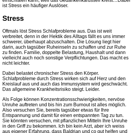
einschlafen kann, weil das Gedankenkarussell kreist…Dabei
ist Stress ein häufiger Auslöser.
Stress
Oftmals löst Stress Schlafprobleme aus. Das ist weit
verbreitet, denn in der Hektik des Alltags fällt es uns immer
schwerer, überhaupt abzuschalten. Die Lösung liegt hier
darin, auch tagsüber Ruheinseln zu schaffen und zur Ruhe
zu finden. Familie, doppelte Belastung, Haushalt und dann
vielleicht auch noch sonstige Verpflichtungen. Das macht es
nicht leichter.
Dabei belastet chronischer Stress den Körper.
Schlafprobleme durch Stress wirken sich auf Herz und den
Kreislauf aus und auch das Immunsystem wird geschwächt.
Das allgemeine Krankheitsrisiko steigt. Leider.
Als Folge können Konzentrationsschwierigkeiten, nervöse
Unruhe auftreten und bis hin zum Burnout ist alles möglich.
Also versuchen Sie, bereits tagsüber etwas für Ihre
Entspannung und damit für einen entspannten Tag zu tun.
Sie könnten versuchen, mit pflanzlichen Mitteln Ihre Unruhe
in den Griff zu bekommen. Ich bin kein Arzt, aber ich weiss
aus eigener Erfahrung, dass Baldrian und co gut helfen und