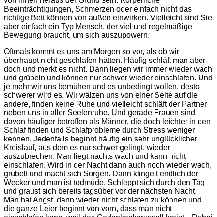
von innen heraus der Grund sein. Körperliche
Beeinträchtigungen, Schmerzen oder einfach nicht das
richtige Bett können von außen einwirken. Vielleicht sind Sie
aber einfach ein Typ Mensch, der viel und regelmäßige
Bewegung braucht, um sich auszupowern.
Oftmals kommt es uns am Morgen so vor, als ob wir
überhaupt nicht geschlafen hätten. Häufig schläft man aber
doch und merkt es nicht. Dann liegen wir immer wieder wach
und grübeln und können nur schwer wieder einschlafen. Und
je mehr wir uns bemühen und es unbedingt wollen, desto
schwerer wird es. Wir wälzen uns von einer Seite auf die
andere, finden keine Ruhe und vielleicht schläft der Partner
neben uns in aller Seelenruhe. Und gerade Frauen sind
davon häufiger betroffen als Männer, die doch leichter in den
Schlaf finden und Schlafprobleme durch Stress weniger
kennen. Jedenfalls beginnt häufig ein sehr unglücklicher
Kreislauf, aus dem es nur schwer gelingt, wieder
auszubrechen: Man liegt nachts wach und kann nicht
einschlafen. Wird in der Nacht dann auch noch wieder wach,
grübelt und macht sich Sorgen. Dann klingelt endlich der
Wecker und man ist todmüde. Schleppt sich durch den Tag
und graust sich bereits tagsüber vor der nächsten Nacht.
Man hat Angst, dann wieder nicht schlafen zu können und
die ganze Leier beginnt von vorn, dass man nicht