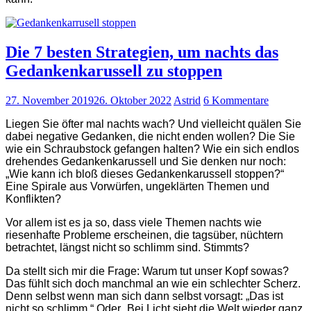
Die 7 besten Strategien, um nachts das
Gedankenkarussell zu stoppen
27. November 2019
26. Oktober 2022
Astrid
6 Kommentare
Liegen Sie öfter mal nachts wach? Und vielleicht quälen Sie
dabei negative Gedanken, die nicht enden wollen? Die Sie
wie ein Schraubstock gefangen halten? Wie ein sich endlos
drehendes Gedankenkarussell und Sie denken nur noch:
„Wie kann ich bloß dieses Gedankenkarussell stoppen?“
Eine Spirale aus Vorwürfen, ungeklärten Themen und
Konflikten?
Vor allem ist es ja so, dass viele Themen nachts wie
riesenhafte Probleme erscheinen, die tagsüber, nüchtern
betrachtet, längst nicht so schlimm sind. Stimmts?
Da stellt sich mir die Frage: Warum tut unser Kopf sowas?
Das fühlt sich doch manchmal an wie ein schlechter Scherz.
Denn selbst wenn man sich dann selbst vorsagt: „Das ist
nicht so schlimm.“ Oder „Bei Licht sieht die Welt wieder ganz