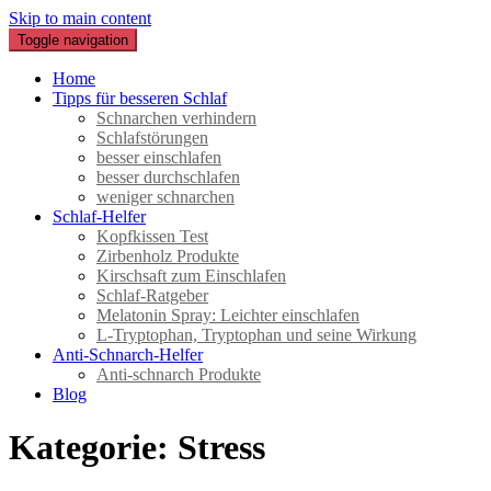
Skip to main content
Toggle navigation
Schnarchen verhindern – besser schlafen
Home
Tipps für besseren Schlaf
Schnarchen verhindern
Schlafstörungen
besser einschlafen
besser durchschlafen
weniger schnarchen
Schlaf-Helfer
Kopfkissen Test
Zirbenholz Produkte
Kirschsaft zum Einschlafen
Schlaf-Ratgeber
Melatonin Spray: Leichter einschlafen
L-Tryptophan, Tryptophan und seine Wirkung
Anti-Schnarch-Helfer
Anti-schnarch Produkte
Blog
Kategorie:
Stress