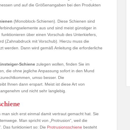
messen und auf die Größenangaben bei den Produkten
hienen
(Monoblock-Schienen). Diese Schienen sind
erbindungselemente aus und sind meist günstiger in
n funktionieren über einen Vorschub des Unterkiefers,
wird (Zahnabdruck mit Vorschub). Hierzu muss die
t werden. Dann wird gemäß Anleitung die erforderliche
insteiger-Schiene
zulegen wollen, finden Sie im
en, die ohne jegliche Anpassung sofort in den Mund
t zurechtkommen, umso besser. Die
bt Ihnen dann erspart. Meist ist diese Art von
 angenehm und nicht sehr langlebig.
schiene
man sich erst einmal damit vertraut gemacht hat. Sie
temwege. Man spricht von „Protrusion“, weil die
. Das funktioniert so: Die
Protrusionsschiene
besteht