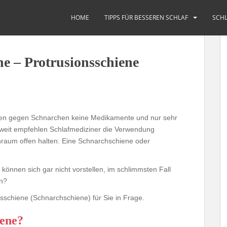
fen
HOME
TIPPS FÜR BESSEREN SCHLAF
SCHL
e – Protrusionsschiene
lfen gegen Schnarchen keine Medikamente und nur sehr
tweit empfehlen Schlafmediziner die Verwendung
enraum offen halten. Eine Schnarchschiene oder
können sich gar nicht vorstellen, im schlimmsten Fall
n?
onsschiene (Schnarchschiene) für Sie in Frage.
iene?