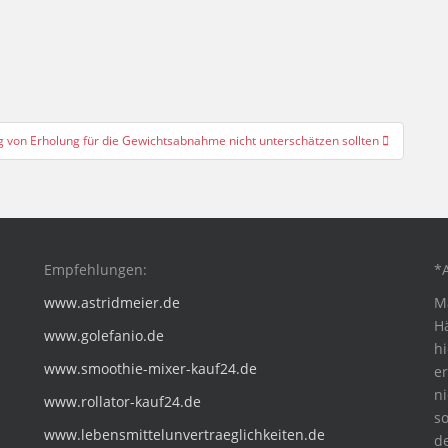
 von Erholung für die Gewichtsabnahme nicht unterschätzen sollten
Empfehlungen:
*A
www.astridmeier.de
M
H
www.golefanio.de
hi
www.smoothie-mixer-kauf24.de
er
ni
www.rollator-kauf24.de
s
www.lebensmittelunvertraeglichkeiten.de
d