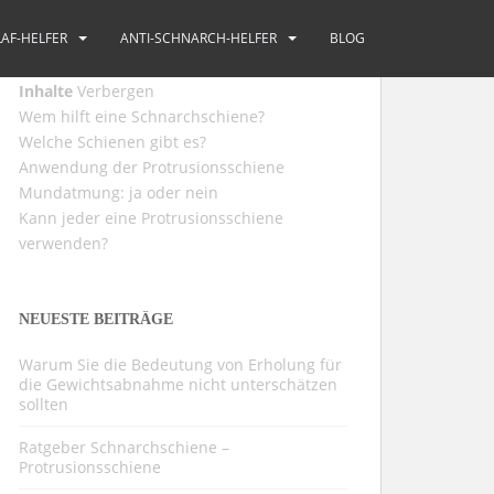
AF-HELFER
ANTI-SCHNARCH-HELFER
BLOG
Inhalte
Verbergen
Wem hilft eine Schnarchschiene?
Welche Schienen gibt es?
Anwendung der Protrusionsschiene
Mundatmung: ja oder nein
Kann jeder eine Protrusionsschiene
verwenden?
NEUESTE BEITRÄGE
Warum Sie die Bedeutung von Erholung für
die Gewichtsabnahme nicht unterschätzen
sollten
Ratgeber Schnarchschiene –
Protrusionsschiene