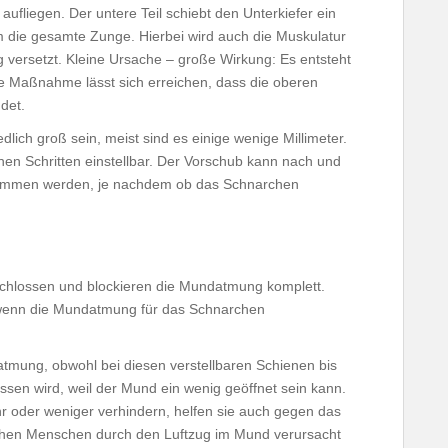
ufliegen. Der untere Teil schiebt den Unterkiefer ein
m die gesamte Zunge. Hierbei wird auch die Muskulatur
ersetzt. Kleine Ursache – große Wirkung: Es entsteht
ne Maßnahme lässt sich erreichen, dass die oberen
det.
lich groß sein, meist sind es einige wenige Millimeter.
inen Schritten einstellbar. Der Vorschub kann nach und
nommen werden, je nachdem ob das Schnarchen
eschlossen und blockieren die Mundatmung komplett.
, wenn die Mundatmung für das Schnarchen
tmung, obwohl bei diesen verstellbaren Schienen bis
sen wird, weil der Mund ein wenig geöffnet sein kann.
 oder weniger verhindern, helfen sie auch gegen das
hen Menschen durch den Luftzug im Mund verursacht