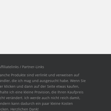
ffiliatelinks / Partner-Links
anche Produkte sind verlinkt und verweisen auf
ändler, die ich mag und ausgesucht habe. Wenn Sie
er klicken und dann auf der Seite etwas kaufen,
halte ich eine kleine Provision, die Ihren Kaufpreis
cht verändert. Ich werde auch nicht reich damit,
ondern kann dadurch ein paar kleine Kosten
ecken. Herzlichen Dank!