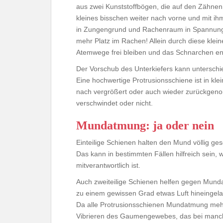
aus zwei Kunststoffbögen, die auf den Zähnen a
kleines bisschen weiter nach vorne und mit ih
in Zungengrund und Rachenraum in Spannung v
mehr Platz im Rachen! Allein durch diese klei
Atemwege frei bleiben und das Schnarchen en
Der Vorschub des Unterkiefers kann unterschied
Eine hochwertige Protrusionsschiene ist in kle
nach vergrößert oder auch wieder zurückge
verschwindet oder nicht.
Mundatmung: ja oder nein
Einteilige Schienen halten den Mund völlig g
Das kann in bestimmten Fällen hilfreich sein
mitverantwortlich ist.
Auch zweiteilige Schienen helfen gegen Munda
zu einem gewissen Grad etwas Luft hineingelas
Da alle Protrusionsschienen Mundatmung mehr
Vibrieren des Gaumengewebes, das bei manc