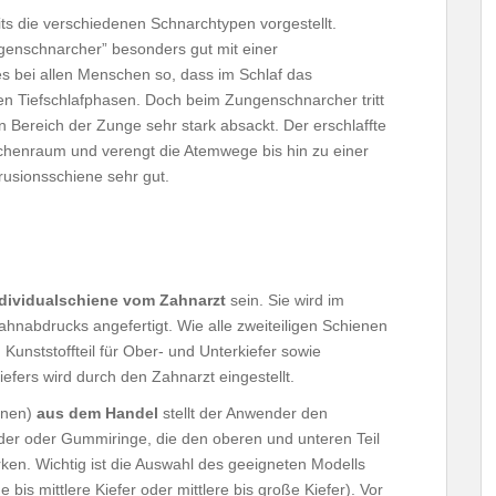
its die verschiedenen Schnarchtypen vorgestellt.
enschnarcher” besonders gut mit einer
s bei allen Menschen so, dass im Schlaf das
en Tiefschlafphasen. Doch beim Zungenschnarcher tritt
 Bereich der Zunge sehr stark absackt. Der erschlaffte
chenraum und verengt die Atemwege bis hin zu einer
rusionsschiene sehr gut.
dividualschiene vom Zahnarzt
sein. Sie wird im
hnabdrucks angefertigt. Wie alle zweiteiligen Schienen
Kunststoffteil für Ober- und Unterkiefer sowie
fers wird durch den Zahnarzt eingestellt.
enen)
aus dem Handel
stellt der Anwender den
nder oder Gummiringe, die den oberen und unteren Teil
en. Wichtig ist die Auswahl des geeigneten Modells
e bis mittlere Kiefer oder mittlere bis große Kiefer). Vor