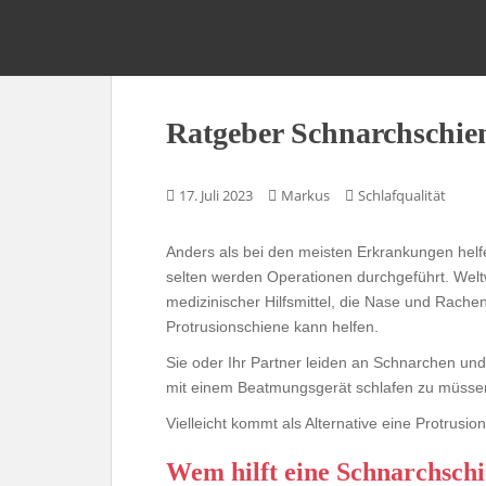
S
k
Schnarchen verhindern – besser schla
i
p
t
Ratgeber Schnarchschien
o
m
a
17. Juli 2023
Markus
Schlafqualität
i
n
Anders als bei den meisten Erkrankungen he
c
selten werden Operationen durchgeführt. Wel
o
medizinischer Hilfsmittel, die Nase und Rach
n
Protrusionschiene kann helfen.
t
e
Sie oder Ihr Partner leiden an Schnarchen und 
n
mit einem Beatmungsgerät schlafen zu müsse
t
Vielleicht kommt als Alternative eine Protrusi
Wem hilft eine Schnarchsch