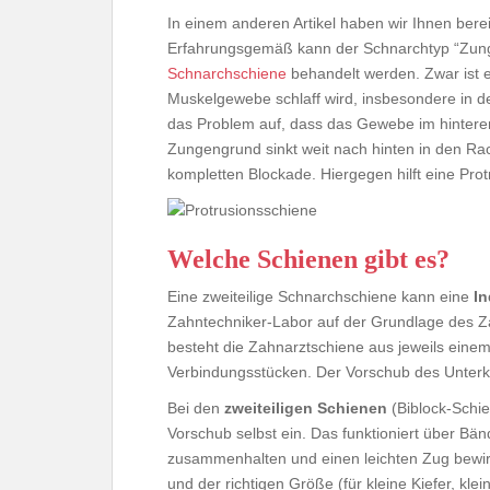
In einem anderen Artikel haben wir Ihnen bere
Erfahrungsgemäß kann der Schnarchtyp “Zung
Schnarchschiene
behandelt werden. Zwar ist e
Muskelgewebe schlaff wird, insbesondere in d
das Problem auf, dass das Gewebe im hinteren
Zungengrund sinkt weit nach hinten in den Ra
kompletten Blockade. Hiergegen hilft eine Prot
Welche Schienen gibt es?
Eine zweiteilige Schnarchschiene kann eine
In
Zahntechniker-Labor auf der Grundlage des Za
besteht die Zahnarztschiene aus jeweils einem 
Verbindungsstücken. Der Vorschub des Unterkie
Bei den
zweiteiligen Schienen
(Biblock-Schi
Vorschub selbst ein. Das funktioniert über Bä
zusammenhalten und einen leichten Zug bewirk
und der richtigen Größe (für kleine Kiefer, klein